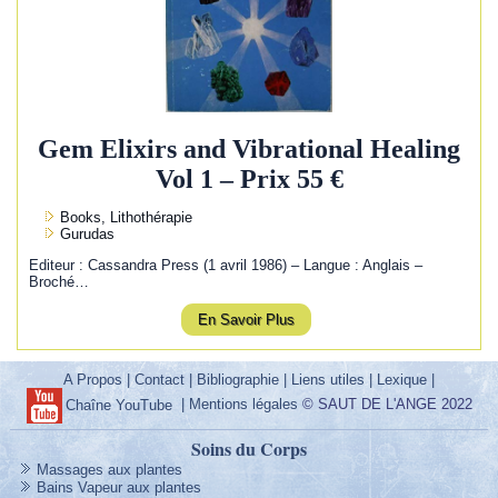
Gem Elixirs and Vibrational Healing
Vol 1 – Prix 55 €
Books, Lithothérapie
Gurudas
Editeur : Cassandra Press (1 avril 1986) – Langue : Anglais –
Broché…
En Savoir Plus
A Propos
|
Contact
|
Bibliographie
|
Liens utiles
|
Lexique
|
|
Mentions légales
© SAUT DE L'ANGE 2022
Chaîne YouTube
Soins du Corps
Massages aux plantes
Bains Vapeur aux plantes