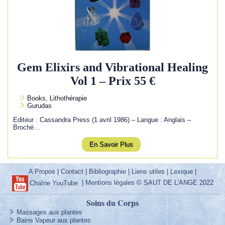
Gem Elixirs and Vibrational Healing
Vol 1 – Prix 55 €
Books, Lithothérapie
Gurudas
Editeur : Cassandra Press (1 avril 1986) – Langue : Anglais –
Broché…
En Savoir Plus
A Propos
|
Contact
|
Bibliographie
|
Liens utiles
|
Lexique
|
|
Mentions légales
© SAUT DE L'ANGE 2022
Chaîne YouTube
Soins du Corps
Massages aux plantes
Bains Vapeur aux plantes