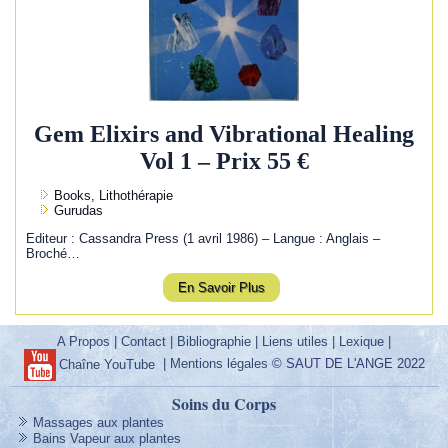
Gem Elixirs and Vibrational Healing
Vol 1 – Prix 55 €
Books, Lithothérapie
Gurudas
Editeur : Cassandra Press (1 avril 1986) – Langue : Anglais –
Broché…
En Savoir Plus
A Propos
|
Contact
|
Bibliographie
|
Liens utiles
|
Lexique
|
|
Mentions légales
© SAUT DE L'ANGE 2022
Chaîne YouTube
Soins du Corps
Massages aux plantes
Bains Vapeur aux plantes