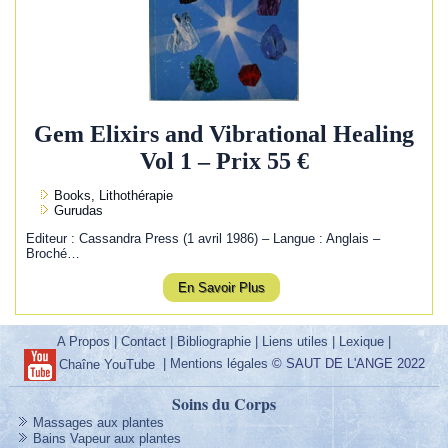
Gem Elixirs and Vibrational Healing
Vol 1 – Prix 55 €
Books, Lithothérapie
Gurudas
Editeur : Cassandra Press (1 avril 1986) – Langue : Anglais –
Broché…
En Savoir Plus
A Propos
|
Contact
|
Bibliographie
|
Liens utiles
|
Lexique
|
|
Mentions légales
© SAUT DE L'ANGE 2022
Chaîne YouTube
Soins du Corps
Massages aux plantes
Bains Vapeur aux plantes