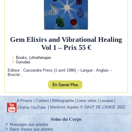
Gem Elixirs and Vibrational Healing
Vol 1 – Prix 55 €
Books, Lithothérapie
Gurudas
Editeur : Cassandra Press (1 avril 1986) – Langue : Anglais –
Broché…
En Savoir Plus
A Propos
|
Contact
|
Bibliographie
|
Liens utiles
|
Lexique
|
|
Mentions légales
© SAUT DE L'ANGE 2022
Chaîne YouTube
Soins du Corps
Massages aux plantes
Bains Vapeur aux plantes