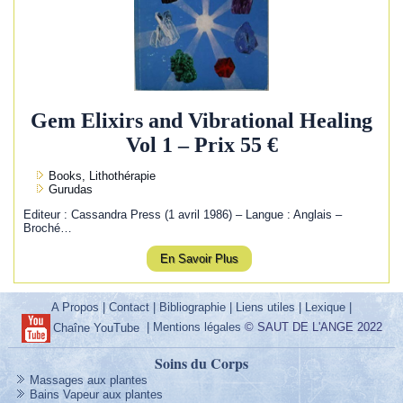
Gem Elixirs and Vibrational Healing
Vol 1 – Prix 55 €
Books, Lithothérapie
Gurudas
Editeur : Cassandra Press (1 avril 1986) – Langue : Anglais –
Broché…
En Savoir Plus
A Propos
|
Contact
|
Bibliographie
|
Liens utiles
|
Lexique
|
|
Mentions légales
© SAUT DE L'ANGE 2022
Chaîne YouTube
Soins du Corps
Massages aux plantes
Bains Vapeur aux plantes