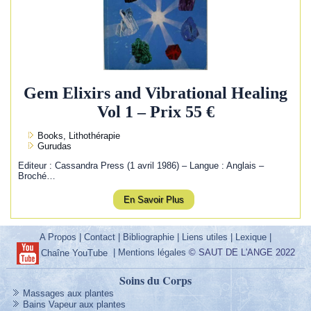
Gem Elixirs and Vibrational Healing
Vol 1 – Prix 55 €
Books, Lithothérapie
Gurudas
Editeur : Cassandra Press (1 avril 1986) – Langue : Anglais –
Broché…
En Savoir Plus
A Propos
|
Contact
|
Bibliographie
|
Liens utiles
|
Lexique
|
|
Mentions légales
© SAUT DE L'ANGE 2022
Chaîne YouTube
Soins du Corps
Massages aux plantes
Bains Vapeur aux plantes