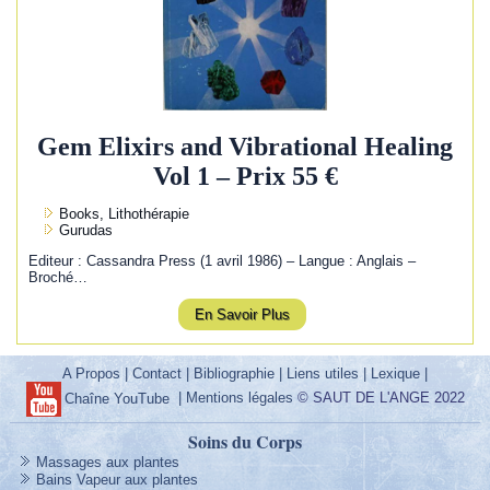
Gem Elixirs and Vibrational Healing
Vol 1 – Prix 55 €
Books, Lithothérapie
Gurudas
Editeur : Cassandra Press (1 avril 1986) – Langue : Anglais –
Broché…
En Savoir Plus
A Propos
|
Contact
|
Bibliographie
|
Liens utiles
|
Lexique
|
|
Mentions légales
© SAUT DE L'ANGE 2022
Chaîne YouTube
Soins du Corps
Massages aux plantes
Bains Vapeur aux plantes