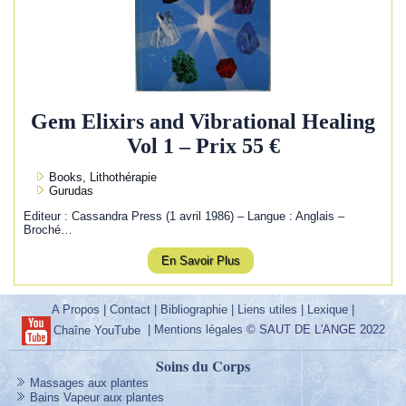
Gem Elixirs and Vibrational Healing
Vol 1 – Prix 55 €
Books, Lithothérapie
Gurudas
Editeur : Cassandra Press (1 avril 1986) – Langue : Anglais –
Broché…
En Savoir Plus
A Propos
|
Contact
|
Bibliographie
|
Liens utiles
|
Lexique
|
|
Mentions légales
© SAUT DE L'ANGE 2022
Chaîne YouTube
Soins du Corps
Massages aux plantes
Bains Vapeur aux plantes