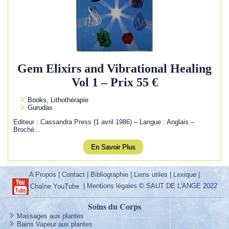
Gem Elixirs and Vibrational Healing
Vol 1 – Prix 55 €
Books, Lithothérapie
Gurudas
Editeur : Cassandra Press (1 avril 1986) – Langue : Anglais –
Broché…
En Savoir Plus
A Propos
|
Contact
|
Bibliographie
|
Liens utiles
|
Lexique
|
|
Mentions légales
© SAUT DE L'ANGE 2022
Chaîne YouTube
Soins du Corps
Massages aux plantes
Bains Vapeur aux plantes