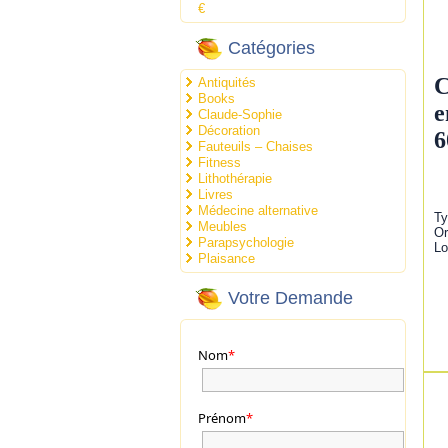
€
Catégories
C
Antiquités
Books
e
Claude-Sophie
Décoration
6
Fauteuils – Chaises
Fitness
Lithothérapie
Livres
Médecine alternative
Ty
Meubles
Or
Parapsychologie
Lo
Plaisance
Votre Demande
Nom
*
Prénom
*