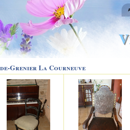
A
V
ide-Grenier La Courneuve