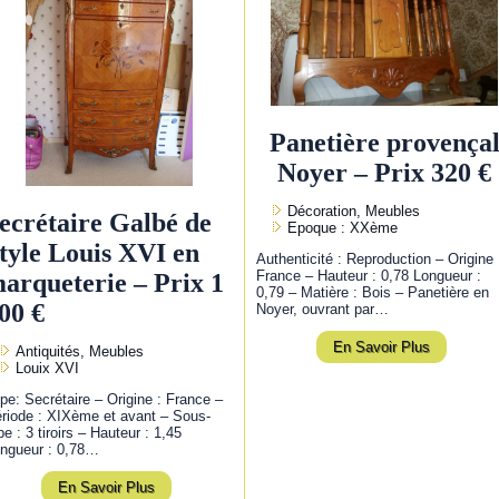
Panetière provença
Noyer – Prix 320 €
Décoration, Meubles
ecrétaire Galbé de
Epoque : XXème
tyle Louis XVI en
Authenticité : Reproduction – Origine 
France – Hauteur : 0,78 Longueur :
arqueterie – Prix 1
0,79 – Matière : Bois – Panetière en
00 €
Noyer, ouvrant par…
En Savoir Plus
Antiquités, Meubles
Louix XVI
pe: Secrétaire – Origine : France –
riode : XIXème et avant – Sous-
pe : 3 tiroirs – Hauteur : 1,45
ngueur : 0,78…
En Savoir Plus