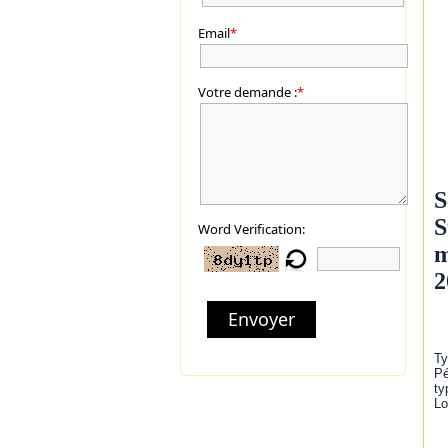
Email
*
Votre demande :
*
S
S
Word Verification:
m
2
Envoyer
Ty
Pé
ty
Lo