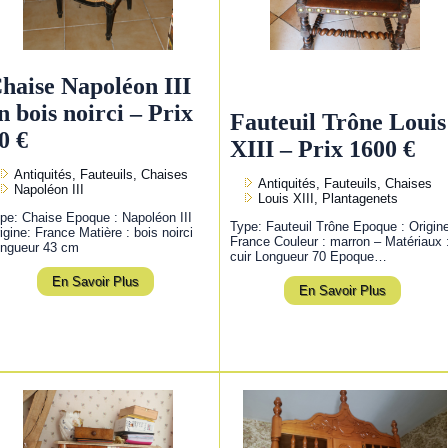
haise Napoléon III
n bois noirci – Prix
Fauteuil Trône Louis
0 €
XIII – Prix 1600 €
Antiquités, Fauteuils, Chaises
Antiquités, Fauteuils, Chaises
Napoléon III
Louis XIII, Plantagenets
pe: Chaise Epoque : Napoléon III
Type: Fauteuil Trône Epoque : Origin
igine: France Matière : bois noirci
France Couleur : marron – Matériaux 
ngueur 43 cm
cuir Longueur 70 Epoque…
En Savoir Plus
En Savoir Plus