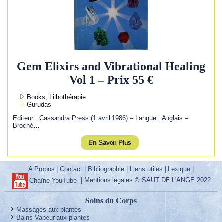
Gem Elixirs and Vibrational Healing
Vol 1 – Prix 55 €
Books, Lithothérapie
Gurudas
Editeur : Cassandra Press (1 avril 1986) – Langue : Anglais –
Broché…
En Savoir Plus
A Propos
|
Contact
|
Bibliographie
|
Liens utiles
|
Lexique
|
|
Mentions légales
© SAUT DE L'ANGE 2022
Chaîne YouTube
Soins du Corps
Massages aux plantes
Bains Vapeur aux plantes