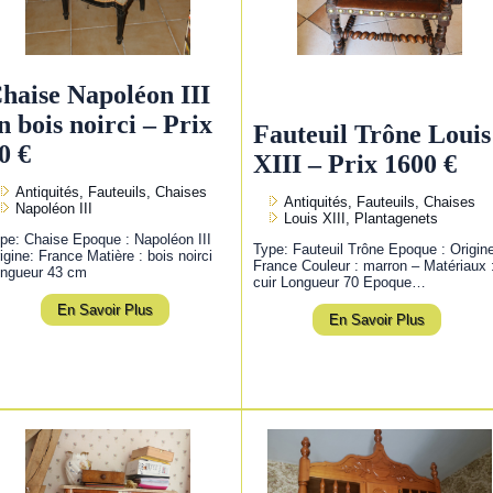
haise Napoléon III
n bois noirci – Prix
Fauteuil Trône Louis
0 €
XIII – Prix 1600 €
Antiquités, Fauteuils, Chaises
Antiquités, Fauteuils, Chaises
Napoléon III
Louis XIII, Plantagenets
pe: Chaise Epoque : Napoléon III
Type: Fauteuil Trône Epoque : Origin
igine: France Matière : bois noirci
France Couleur : marron – Matériaux 
ngueur 43 cm
cuir Longueur 70 Epoque…
En Savoir Plus
En Savoir Plus