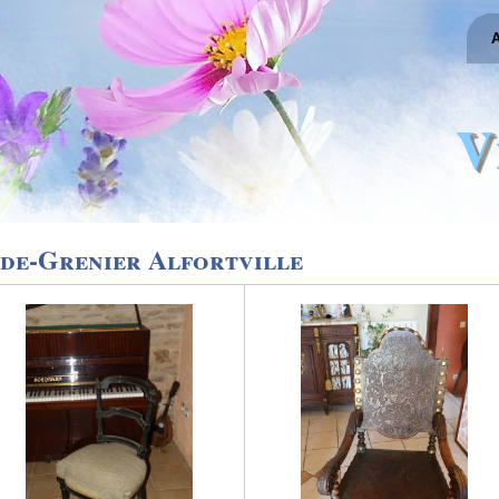
A
V
de-Grenier Alfortville