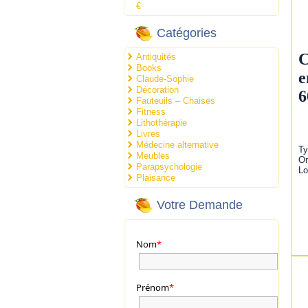
€
Catégories
C
Antiquités
Books
e
Claude-Sophie
Décoration
6
Fauteuils – Chaises
Fitness
Lithothérapie
Livres
Médecine alternative
Ty
Meubles
Or
Parapsychologie
Lo
Plaisance
Votre Demande
Nom
*
Prénom
*