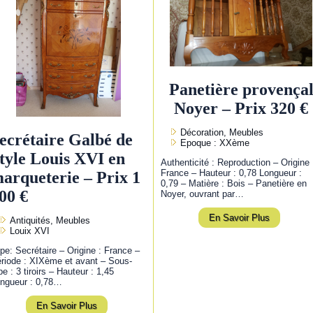
Panetière provença
Noyer – Prix 320 €
Décoration, Meubles
ecrétaire Galbé de
Epoque : XXème
tyle Louis XVI en
Authenticité : Reproduction – Origine 
France – Hauteur : 0,78 Longueur :
arqueterie – Prix 1
0,79 – Matière : Bois – Panetière en
00 €
Noyer, ouvrant par…
En Savoir Plus
Antiquités, Meubles
Louix XVI
pe: Secrétaire – Origine : France –
riode : XIXème et avant – Sous-
pe : 3 tiroirs – Hauteur : 1,45
ngueur : 0,78…
En Savoir Plus