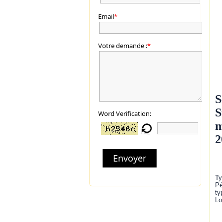
Email
*
Votre demande :
*
S
S
Word Verification:
m
2
Envoyer
Ty
Pé
ty
Lo