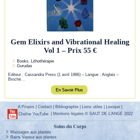
Gem Elixirs and Vibrational Healing
Vol 1 – Prix 55 €
Books, Lithothérapie
Gurudas
Editeur : Cassandra Press (1 avril 1986) – Langue : Anglais –
Broché…
En Savoir Plus
A Propos
|
Contact
|
Bibliographie
|
Liens utiles
|
Lexique
|
|
Mentions légales
© SAUT DE L'ANGE 2022
Chaîne YouTube
Soins du Corps
Massages aux plantes
Bains Vapeur aux plantes