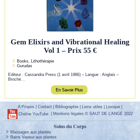
Gem Elixirs and Vibrational Healing
Vol 1 – Prix 55 €
Books, Lithothérapie
Gurudas
Editeur : Cassandra Press (1 avril 1986) – Langue : Anglais –
Broché…
En Savoir Plus
A Propos
|
Contact
|
Bibliographie
|
Liens utiles
|
Lexique
|
|
Mentions légales
© SAUT DE L'ANGE 2022
Chaîne YouTube
Soins du Corps
Massages aux plantes
Bains Vapeur aux plantes