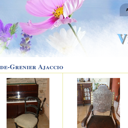
A
V
de-Grenier Ajaccio