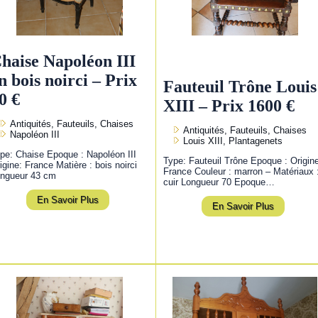
haise Napoléon III
n bois noirci – Prix
Fauteuil Trône Louis
0 €
XIII – Prix 1600 €
Antiquités, Fauteuils, Chaises
Antiquités, Fauteuils, Chaises
Napoléon III
Louis XIII, Plantagenets
pe: Chaise Epoque : Napoléon III
Type: Fauteuil Trône Epoque : Origin
igine: France Matière : bois noirci
France Couleur : marron – Matériaux 
ngueur 43 cm
cuir Longueur 70 Epoque…
En Savoir Plus
En Savoir Plus