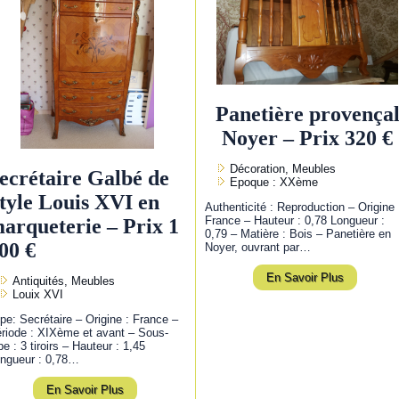
Panetière provença
Noyer – Prix 320 €
Décoration, Meubles
ecrétaire Galbé de
Epoque : XXème
tyle Louis XVI en
Authenticité : Reproduction – Origine 
France – Hauteur : 0,78 Longueur :
arqueterie – Prix 1
0,79 – Matière : Bois – Panetière en
00 €
Noyer, ouvrant par…
En Savoir Plus
Antiquités, Meubles
Louix XVI
pe: Secrétaire – Origine : France –
riode : XIXème et avant – Sous-
pe : 3 tiroirs – Hauteur : 1,45
ngueur : 0,78…
En Savoir Plus