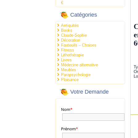
€
Catégories
C
Antiquités
Books
e
Claude-Sophie
Décoration
6
Fauteuils – Chaises
Fitness
Lithothérapie
Livres
Médecine alternative
Ty
Meubles
Or
Parapsychologie
Lo
Plaisance
Votre Demande
Nom
*
Prénom
*