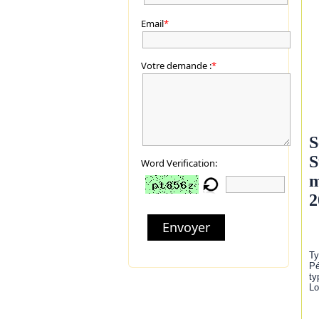
Email
*
Votre demande :
*
S
S
Word Verification:
m
2
Envoyer
Ty
Pé
ty
Lo