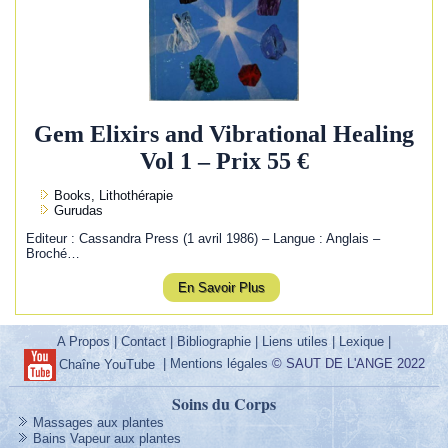
Gem Elixirs and Vibrational Healing
Vol 1 – Prix 55 €
Books, Lithothérapie
Gurudas
Editeur : Cassandra Press (1 avril 1986) – Langue : Anglais –
Broché…
En Savoir Plus
A Propos
|
Contact
|
Bibliographie
|
Liens utiles
|
Lexique
|
|
Mentions légales
© SAUT DE L'ANGE 2022
Chaîne YouTube
Soins du Corps
Massages aux plantes
Bains Vapeur aux plantes