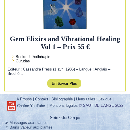
Gem Elixirs and Vibrational Healing
Vol 1 – Prix 55 €
Books, Lithothérapie
Gurudas
Editeur : Cassandra Press (1 avril 1986) – Langue : Anglais –
Broché…
En Savoir Plus
A Propos
|
Contact
|
Bibliographie
|
Liens utiles
|
Lexique
|
|
Mentions légales
© SAUT DE L'ANGE 2022
Chaîne YouTube
Soins du Corps
Massages aux plantes
Bains Vapeur aux plantes