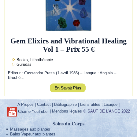
Gem Elixirs and Vibrational Healing
Vol 1 – Prix 55 €
Books, Lithothérapie
Gurudas
Editeur : Cassandra Press (1 avril 1986) – Langue : Anglais –
Broché…
En Savoir Plus
A Propos
|
Contact
|
Bibliographie
|
Liens utiles
|
Lexique
|
|
Mentions légales
© SAUT DE L'ANGE 2022
Chaîne YouTube
Soins du Corps
Massages aux plantes
Bains Vapeur aux plantes