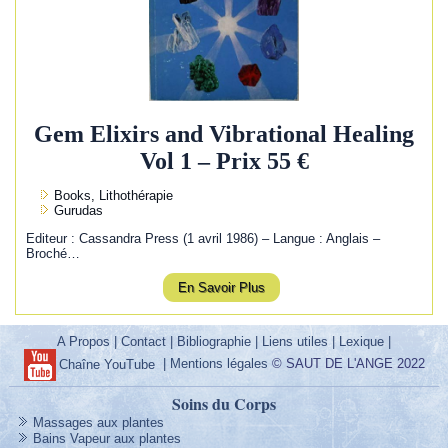
Gem Elixirs and Vibrational Healing
Vol 1 – Prix 55 €
Books, Lithothérapie
Gurudas
Editeur : Cassandra Press (1 avril 1986) – Langue : Anglais –
Broché…
En Savoir Plus
A Propos
|
Contact
|
Bibliographie
|
Liens utiles
|
Lexique
|
|
Mentions légales
© SAUT DE L'ANGE 2022
Chaîne YouTube
Soins du Corps
Massages aux plantes
Bains Vapeur aux plantes