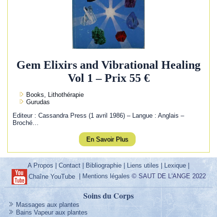
Gem Elixirs and Vibrational Healing
Vol 1 – Prix 55 €
Books, Lithothérapie
Gurudas
Editeur : Cassandra Press (1 avril 1986) – Langue : Anglais –
Broché…
En Savoir Plus
A Propos
|
Contact
|
Bibliographie
|
Liens utiles
|
Lexique
|
|
Mentions légales
© SAUT DE L'ANGE 2022
Chaîne YouTube
Soins du Corps
Massages aux plantes
Bains Vapeur aux plantes