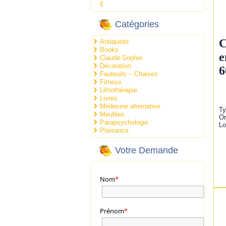
€
Catégories
C
Antiquités
Books
e
Claude-Sophie
Décoration
6
Fauteuils – Chaises
Fitness
Lithothérapie
Livres
Médecine alternative
Ty
Meubles
Or
Parapsychologie
Lo
Plaisance
Votre Demande
Nom
*
Prénom
*