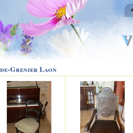
A
V
ide-Grenier Laon