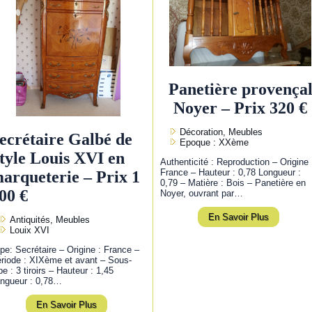
Panetière provença
Noyer – Prix 320 €
Décoration, Meubles
ecrétaire Galbé de
Epoque : XXème
tyle Louis XVI en
Authenticité : Reproduction – Origine 
France – Hauteur : 0,78 Longueur :
arqueterie – Prix 1
0,79 – Matière : Bois – Panetière en
00 €
Noyer, ouvrant par…
En Savoir Plus
Antiquités, Meubles
Louix XVI
pe: Secrétaire – Origine : France –
riode : XIXème et avant – Sous-
pe : 3 tiroirs – Hauteur : 1,45
ngueur : 0,78…
En Savoir Plus