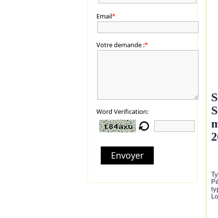
Email
*
Votre demande :
*
S
S
Word Verification:
m
2
Envoyer
Ty
Pé
ty
Lo