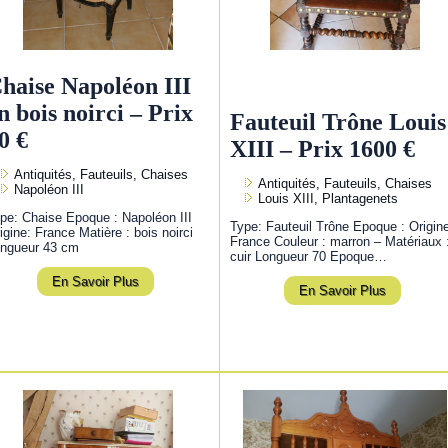
haise Napoléon III
n bois noirci – Prix
Fauteuil Trône Louis
0 €
XIII – Prix 1600 €
Antiquités, Fauteuils, Chaises
Antiquités, Fauteuils, Chaises
Napoléon III
Louis XIII, Plantagenets
pe: Chaise Epoque : Napoléon III
Type: Fauteuil Trône Epoque : Origin
igine: France Matière : bois noirci
France Couleur : marron – Matériaux 
ngueur 43 cm
cuir Longueur 70 Epoque…
En Savoir Plus
En Savoir Plus