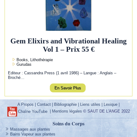
Gem Elixirs and Vibrational Healing
Vol 1 – Prix 55 €
Books, Lithothérapie
Gurudas
Editeur : Cassandra Press (1 avril 1986) – Langue : Anglais –
Broché…
En Savoir Plus
A Propos
|
Contact
|
Bibliographie
|
Liens utiles
|
Lexique
|
|
Mentions légales
© SAUT DE L'ANGE 2022
Chaîne YouTube
Soins du Corps
Massages aux plantes
Bains Vapeur aux plantes