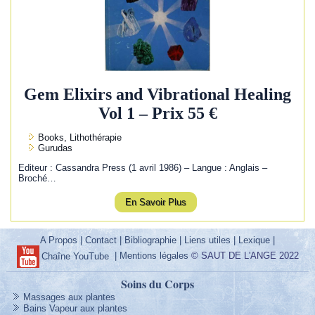
Gem Elixirs and Vibrational Healing
Vol 1 – Prix 55 €
Books, Lithothérapie
Gurudas
Editeur : Cassandra Press (1 avril 1986) – Langue : Anglais –
Broché…
En Savoir Plus
A Propos
|
Contact
|
Bibliographie
|
Liens utiles
|
Lexique
|
|
Mentions légales
© SAUT DE L'ANGE 2022
Chaîne YouTube
Soins du Corps
Massages aux plantes
Bains Vapeur aux plantes