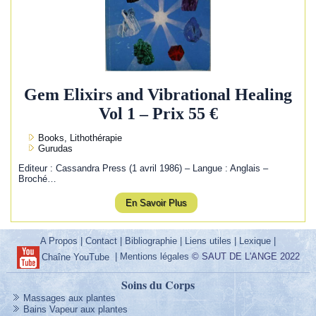
Gem Elixirs and Vibrational Healing
Vol 1 – Prix 55 €
Books, Lithothérapie
Gurudas
Editeur : Cassandra Press (1 avril 1986) – Langue : Anglais –
Broché…
En Savoir Plus
A Propos
|
Contact
|
Bibliographie
|
Liens utiles
|
Lexique
|
|
Mentions légales
© SAUT DE L'ANGE 2022
Chaîne YouTube
Soins du Corps
Massages aux plantes
Bains Vapeur aux plantes