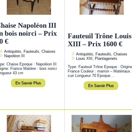
haise Napoléon III
n bois noirci – Prix
Fauteuil Trône Louis
0 €
XIII – Prix 1600 €
Antiquités, Fauteuils, Chaises
Antiquités, Fauteuils, Chaises
Napoléon III
Louis XIII, Plantagenets
pe: Chaise Epoque : Napoléon III
Type: Fauteuil Trône Epoque : Origin
igine: France Matière : bois noirci
France Couleur : marron – Matériaux 
ngueur 43 cm
cuir Longueur 70 Epoque…
En Savoir Plus
En Savoir Plus