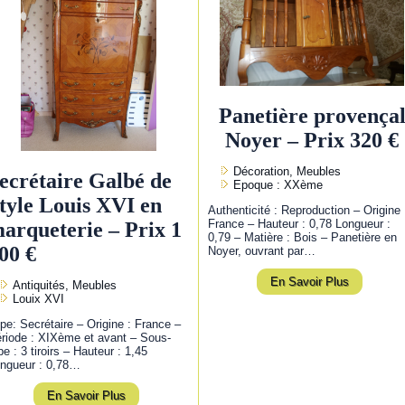
Panetière provença
Noyer – Prix 320 €
Décoration, Meubles
ecrétaire Galbé de
Epoque : XXème
tyle Louis XVI en
Authenticité : Reproduction – Origine 
France – Hauteur : 0,78 Longueur :
arqueterie – Prix 1
0,79 – Matière : Bois – Panetière en
00 €
Noyer, ouvrant par…
En Savoir Plus
Antiquités, Meubles
Louix XVI
pe: Secrétaire – Origine : France –
riode : XIXème et avant – Sous-
pe : 3 tiroirs – Hauteur : 1,45
ngueur : 0,78…
En Savoir Plus