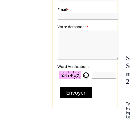
Email
*
Votre demande :
*
S
S
Word Verification:
m
2
Envoyer
Ty
Pé
ty
Lo