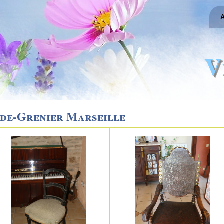
A
V
ide-Grenier Marseille