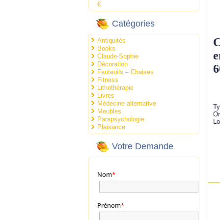
€
Catégories
C
Antiquités
Books
e
Claude-Sophie
Décoration
6
Fauteuils – Chaises
Fitness
Lithothérapie
Livres
Médecine alternative
Ty
Meubles
Or
Parapsychologie
Lo
Plaisance
Votre Demande
Nom
*
Prénom
*