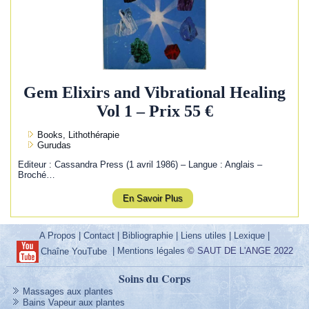
Gem Elixirs and Vibrational Healing
Vol 1 – Prix 55 €
Books, Lithothérapie
Gurudas
Editeur : Cassandra Press (1 avril 1986) – Langue : Anglais –
Broché…
En Savoir Plus
A Propos
|
Contact
|
Bibliographie
|
Liens utiles
|
Lexique
|
|
Mentions légales
© SAUT DE L'ANGE 2022
Chaîne YouTube
Soins du Corps
Massages aux plantes
Bains Vapeur aux plantes