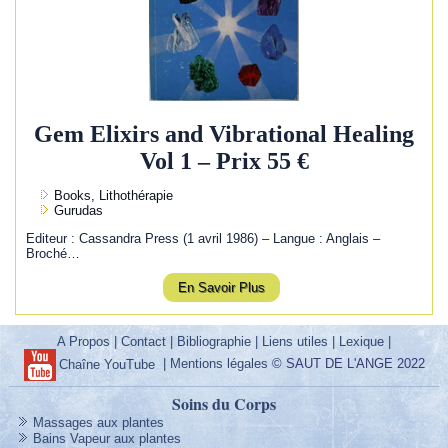
Gem Elixirs and Vibrational Healing
Vol 1 – Prix 55 €
Books, Lithothérapie
Gurudas
Editeur : Cassandra Press (1 avril 1986) – Langue : Anglais –
Broché…
En Savoir Plus
A Propos
|
Contact
|
Bibliographie
|
Liens utiles
|
Lexique
|
|
Mentions légales
© SAUT DE L'ANGE 2022
Chaîne YouTube
Soins du Corps
Massages aux plantes
Bains Vapeur aux plantes