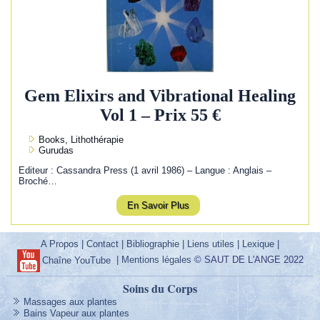
Gem Elixirs and Vibrational Healing
Vol 1 – Prix 55 €
Books, Lithothérapie
Gurudas
Editeur : Cassandra Press (1 avril 1986) – Langue : Anglais –
Broché…
En Savoir Plus
A Propos
|
Contact
|
Bibliographie
|
Liens utiles
|
Lexique
|
|
Mentions légales
© SAUT DE L'ANGE 2022
Chaîne YouTube
Soins du Corps
Massages aux plantes
Bains Vapeur aux plantes