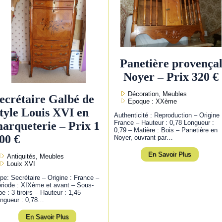
Panetière provença
Noyer – Prix 320 €
Décoration, Meubles
ecrétaire Galbé de
Epoque : XXème
tyle Louis XVI en
Authenticité : Reproduction – Origine 
France – Hauteur : 0,78 Longueur :
arqueterie – Prix 1
0,79 – Matière : Bois – Panetière en
00 €
Noyer, ouvrant par…
En Savoir Plus
Antiquités, Meubles
Louix XVI
pe: Secrétaire – Origine : France –
riode : XIXème et avant – Sous-
pe : 3 tiroirs – Hauteur : 1,45
ngueur : 0,78…
En Savoir Plus