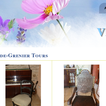
A
V
ide-Grenier Tours