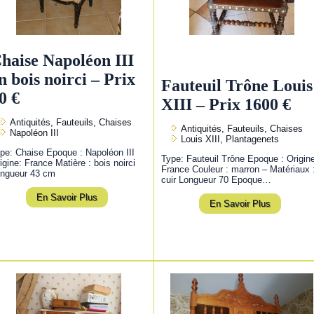
haise Napoléon III
n bois noirci – Prix
Fauteuil Trône Louis
0 €
XIII – Prix 1600 €
Antiquités, Fauteuils, Chaises
Antiquités, Fauteuils, Chaises
Napoléon III
Louis XIII, Plantagenets
pe: Chaise Epoque : Napoléon III
Type: Fauteuil Trône Epoque : Origin
igine: France Matière : bois noirci
France Couleur : marron – Matériaux 
ngueur 43 cm
cuir Longueur 70 Epoque…
En Savoir Plus
En Savoir Plus