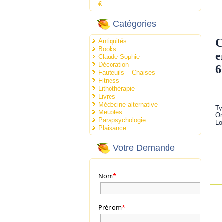
€
Catégories
C
Antiquités
Books
e
Claude-Sophie
Décoration
6
Fauteuils – Chaises
Fitness
Lithothérapie
Livres
Médecine alternative
Ty
Meubles
Or
Parapsychologie
Lo
Plaisance
Votre Demande
Nom
*
Prénom
*