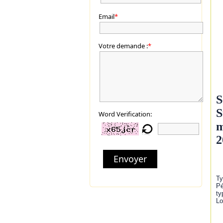
Email
*
Votre demande :
*
S
S
Word Verification:
m
2
Envoyer
Ty
Pé
ty
Lo