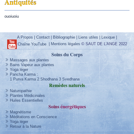
Antiquités
ouoiuoiu
A Propos
|
Contact
|
Bibliographie
|
Liens utiles
|
Lexique
|
|
Mentions légales
© SAUT DE L'ANGE 2022
Chaîne YouTube
Soins du Corps
Massages aux plantes
Bains Vapeur aux plantes
Yoga léger
Pancha Karma
:
1 Purva Karma
2 Shodhana
3 Svedhana
Remèdes
naturels
Naturopathie
Plantes Médicinales
Huiles Essentielles
Soins
énergétique
s
Magnétisme
Méditations en Conscience
Yoga léger
Retour à la Nature