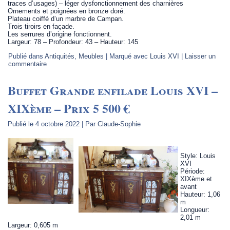
traces d’usages) – léger dysfonctionnement des charnières
Ornements et poignées en bronze doré.
Plateau coiffé d’un marbre de Campan.
Trois tiroirs en façade.
Les serrures d’origine fonctionnent.
Largeur: 78 – Profondeur: 43 – Hauteur: 145
Publié dans
Antiquités
,
Meubles
|
Marqué avec
Louis XVI
|
Laisser un
commentaire
Buffet Grande enfilade Louis XVI –
XIXème – Prix 5 500 €
Publié le
4 octobre 2022
|
Par
Claude-Sophie
Style: Louis
XVI
Période:
XIXème et
avant
Hauteur: 1,06
m
Longueur:
2,01 m
Largeur: 0,605 m