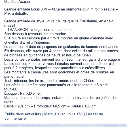
Matière: Acajou
Grande enfilade Louis XVI – XIXème surmonté d’un miroir biseauté –
Prix à débattre
Grande enfilade de style Louis XVI de qualité Parisienne, en Acajou
massif
– TRANSPORT à organiser par l’acheteur –
Son dessus à ressauts est en marbre
Elle ouvre en ceinture par 4 tiroirs montés en queue d’aronde avec
chevilles d’arrêt à l’intérieur.
Ils sont tous 4 doté de poignées en guirlandes de lauriers enrubannés.
En dessous, elle ouvre par 4 portes dont celles du milieu sont ornées
de bronzes en guirlandes de fleurs et nœud de ruban.
Les 2 portes centrales ouvrent sur un seul intérieur garni d’une étagère
tandis que les 2 portes vitrées latérales ouvrent sur un intérieur plus
petit à 2 étagères, lesquelles sont amovibles sur crémaillères.
Les montants à cannelures sont godronnés et ornés de bronzes en
partie haute.
Tout l’intérieur, les tiroirs, fond et arrière sont en Chêne.
Les côtés et l’arrière sont panneautés et elle repose sur 6 pieds
toupies.
Époque : Fin XIXème.
Marques d’usures du temps, notamment au niveau des poignées des
tiroirs
Largeur 201 cm – Profondeur 60,5 cm – Hauteur 106 cm
Publié dans
Antiquités
|
Marqué avec
Louis XVI
|
Laisser un
commentaire