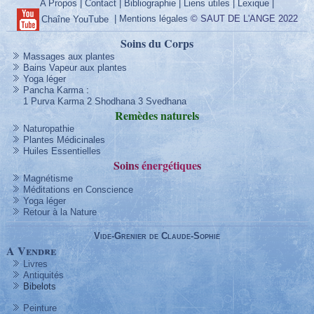
A Propos
|
Contact
|
Bibliographie
|
Liens utiles
|
Lexique
|
|
Mentions légales
© SAUT DE L'ANGE 2022
Chaîne YouTube
Soins du Corps
Massages aux plantes
Bains Vapeur aux plantes
Yoga léger
Pancha Karma
:
1 Purva Karma
2 Shodhana
3 Svedhana
Remèdes
naturels
Naturopathie
Plantes Médicinales
Huiles Essentielles
Soins
énergétique
s
Magnétisme
Méditations en Conscience
Yoga léger
Retour à la Nature
Vide-Grenier de Claude-Sophie
A Vendre
Livres
Antiquités
Bibelots
Peinture